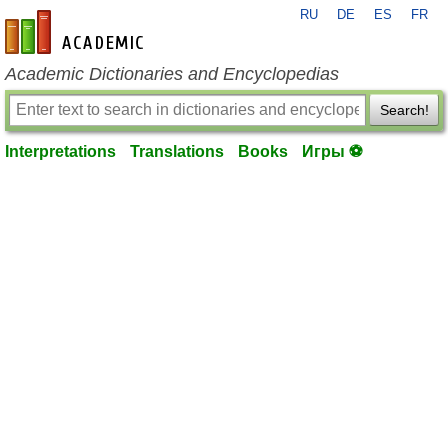
RU
DE
ES
FR
en-academic.com
Academic Dictionaries and Encyclopedias
Search!
Interpretations
Translations
Books
Игры ⚽