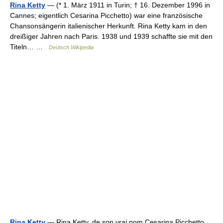
Rina Ketty
— (* 1. März 1911 in Turin; † 16. Dezember 1996 in
Cannes; eigentlich Cesarina Picchetto) war eine französische
Chansonsängerin italienischer Herkunft. Rina Ketty kam in den
dreißiger Jahren nach Paris. 1938 und 1939 schaffte sie mit den
Titeln… …
Deutsch Wikipedia
Rina Ketty
— Rina Ketty, de son vrai nom Cesarina Picchetto,