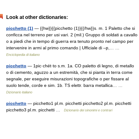
Look at other dictionaries:
picchetto (1)
— {{hw}}{{picchetto (1)}{{/hw}}s. m. 1 Paletto che si
conficca nel terreno per usi vari. 2 (mil.) Gruppo di soldati a cavallo
o a piedi che in tempo di guerra era tenuto pronto nel campo per
intervenire in armi al primo comando | Ufficiale di –p,… …
Enciclopedia di italiano
picchetto
— 1pic·chét·to s.m. 1a. CO paletto di legno, di metallo
o di cemento, aguzzo a un estremità, che si pianta in terra come
segnale, per eseguire misurazioni topografiche o per fissare al
suolo tende, corde e sim. 1b. TS elettr. barra metallica… …
Dizionario italiano
picchetto
— picchetto1 pl.m. picchetti picchetto2 pl.m. picchetti
picchetto3 pl.m. picchetti …
Dizionario dei sinonimi e contrari