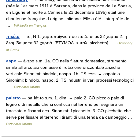
(née le 1er mars 1911 à Sarzana, dans la province de La Spezia,
en Ligurie et morte à Cannes le 23 décembre 1996) était une
chanteuse française d origine italienne. Elle a été l interprète de…
…
Wikipédia en Français
πικέτο
— το, Ν 1. χαρτοπαίγνιο που παίζεται με 32 χαρτιά 2. η
δεσμίδα με τα 32 χαρτιά. [ΕΤΥΜΟΛ. < ιταλ. picchetto] …
Dictionary
of Greek
aspo
— à·spo s.m. 1a. CO nella filatura domestica, strumento
simile all arcolaio con asse di rotazione orizzontale anziché
verticale Sinonimi: bindolo, naspo. 1b. TS tess. → aspatoio
Sinonimi: bindolo, naspo. 2. TS industr. in vari processi tecnologici
…
Dizionario italiano
paletto
— pa·lét·to s.m. 1. dim. → palo 2. CO piccolo palo di
legno o di metallo che si conficca nel terreno per segnare un
tracciato o fissarvi qcs. Sinonimi: 1picchetto. 3. CO picchetto che
serve per fissare al terreno i tiranti di una tenda da campeggio …
Dizionario italiano