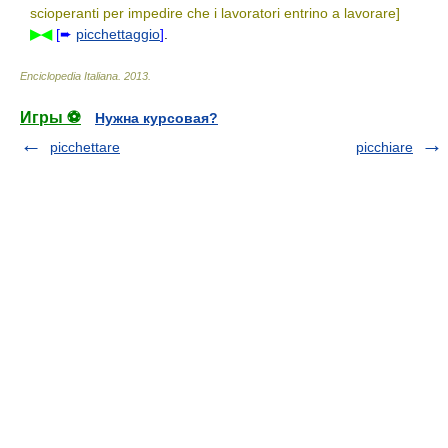
scioperanti per impedire che i lavoratori entrino a lavorare]
▶◀
[➨
picchettaggio
]
.
Enciclopedia Italiana
.
2013
.
Игры ⚽
Нужна курсовая?
picchettare
picchiare