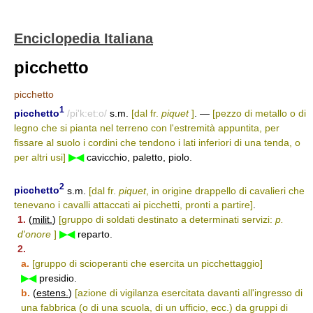
Enciclopedia Italiana
picchetto
picchetto
1
picchetto
/pi'k:et:o/
s.m.
[dal fr.
piquet
]
. —
[pezzo di metallo o di
legno che si pianta nel terreno con l'estremità appuntita, per
fissare al suolo i cordini che tendono i lati inferiori di una tenda, o
per altri usi]
▶◀
cavicchio, paletto, piolo.
2
picchetto
s.m.
[dal fr.
piquet
, in origine drappello di cavalieri che
tenevano i cavalli attaccati ai picchetti, pronti a partire]
.
1.
(
milit.
)
[gruppo di soldati destinato a determinati servizi:
p.
d'onore
]
▶◀
reparto.
2.
a.
[gruppo di scioperanti che esercita un picchettaggio]
▶◀
presidio.
b.
(
estens.
)
[azione di vigilanza esercitata davanti all'ingresso di
una fabbrica (o di una scuola, di un ufficio, ecc.) da gruppi di